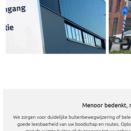
Menoor bedenkt, 
We zorgen voor duidelijke buitenbewegwijzering of be
goede leesbaarheid van uw boodschap en routes. Oploss
met de ruimte buiten of de toegang tot uw gebouw