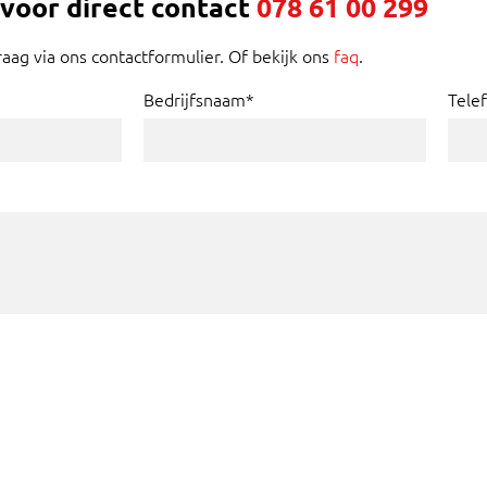
 voor direct contact
078 61 00 299
raag via ons contactformulier. Of bekijk ons
faq
.
Bedrijfsnaam*
Tele