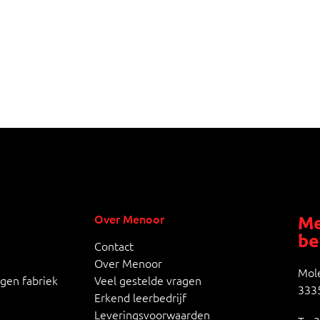
Over Menoor
Me
be
Contact
Over Menoor
Mole
igen fabriek
Veel gestelde vragen
3335
Erkend leerbedrijf
Leveringsvoorwaarden