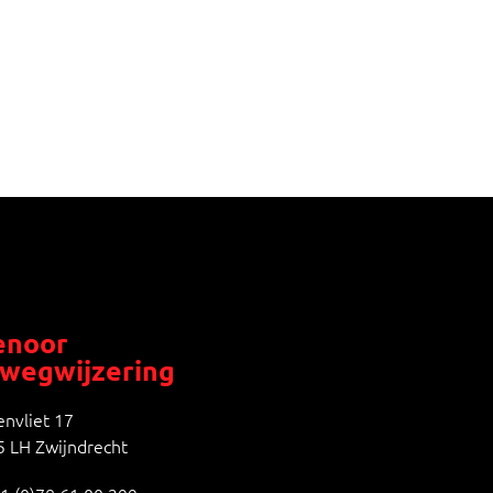
noor
wegwijzering
nvliet 17
 LH Zwijndrecht