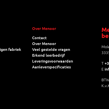
Over Menoor
Me
be
Contact
Over Menoor
Mole
igen fabriek
Veel gestelde vragen
3335
Erkend leerbedrijf
Leveringsvoorwaarden
T
+3
Aanleverspecificaties
E
in
BTW
K.v.