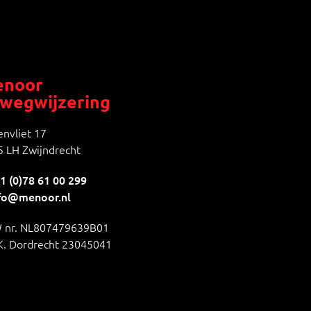
noor
wegwijzering
nvliet 17
 LH Zwijndrecht
1 (0)78 61 00 299
fo@menoor.nl
 nr. NL807479639B01
K. Dordrecht 23045041