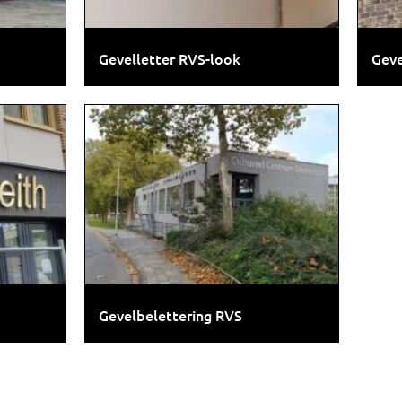
Gevelletter RVS-look
Geve
Gevelbelettering RVS