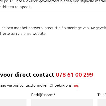
re prijs? Onze RVS-look gevelletters bieden een stijlvolle metal
cht een rol speelt.
u helpen met het ontwerp, productie én montage van uw gevel
fferte aan via onze website.
 voor direct contact
078 61 00 299
raag via ons contactformulier. Of bekijk ons
faq
.
Bedrijfsnaam*
Tele