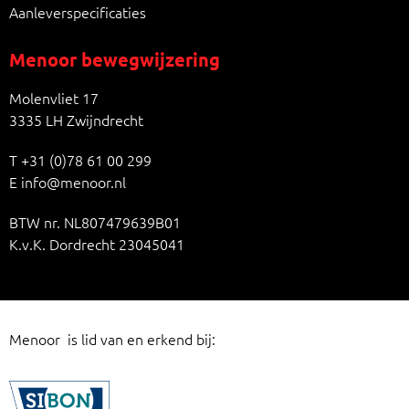
Aanleverspecificaties
Menoor bewegwijzering
Molenvliet 17
3335 LH Zwijndrecht
T
+31 (0)78 61 00 299
E
info@menoor.nl
BTW nr. NL807479639B01
K.v.K. Dordrecht 23045041
Menoor is lid van en erkend bij: