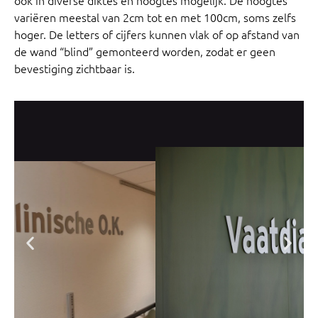
variëren meestal van 2cm tot en met 100cm, soms zelfs
hoger. De letters of cijfers kunnen vlak of op afstand van
de wand “blind” gemonteerd worden, zodat er geen
bevestiging zichtbaar is.