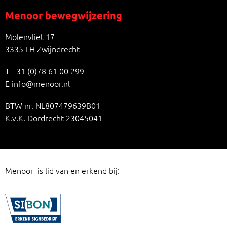
Menoor bewegwijzering
Molenvliet 17
3335 LH Zwijndrecht
T
+31 (0)78 61 00 299
E
info@menoor.nl
BTW nr. NL807479639B01
K.v.K. Dordrecht 23045041
Menoor is lid van en erkend bij: