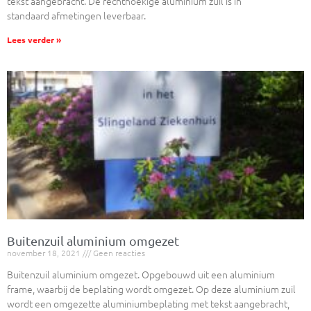
tekst aangebracht. De rechthoekige aluminium zuil is in
standaard afmetingen leverbaar.
Lees verder »
Buitenzuil aluminium omgezet
november 18, 2021
Geen reacties
Buitenzuil aluminium omgezet. Opgebouwd uit een aluminium
frame, waarbij de beplating wordt omgezet. Op deze aluminium zuil
wordt een omgezette aluminiumbeplating met tekst aangebracht,