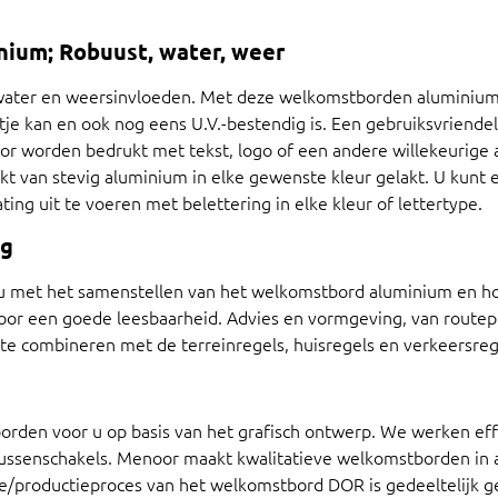
ium; Robuust, water, weer
ater en weersinvloeden. Met deze welkomstborden aluminium 
je kan en ook nog eens U.V.-bestendig is. Een gebruiksvriende
color worden bedrukt met tekst, logo of een andere willekeurige
 van stevig aluminium in elke gewenste kleur gelakt. U kunt 
ting uit te voeren met belettering in elke kleur of lettertype.
ng
u met het samenstellen van het welkomstbord aluminium en hou
voor een goede leesbaarheid. Advies en vormgeving, van route
te combineren met de terreinregels, huisregels en verkeersreg
orden voor u op basis van het grafisch ontwerp. We werken eff
 tussenschakels. Menoor maakt kwalitatieve welkomstborden in 
age/productieproces van het welkomstbord DOR is gedeeltelijk ge