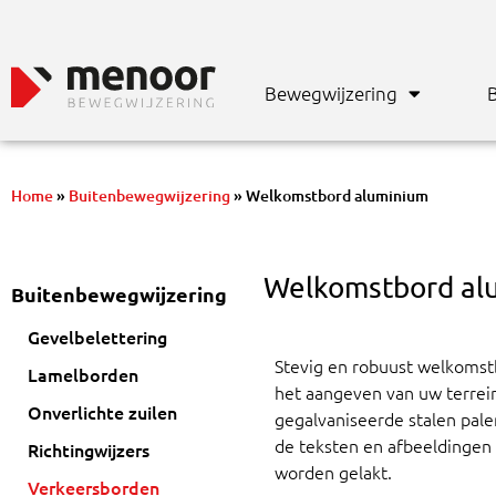
Bewegwijzering
B
Home
»
Buitenbewegwijzering
»
Welkomstbord aluminium
Welkomstbord al
Buitenbewegwijzering
Gevelbelettering
Stevig en robuust welkomst
Lamelborden
het aangeven van uw terrei
Onverlichte zuilen
gegalvaniseerde stalen pale
de teksten en afbeeldingen
Richtingwijzers
worden gelakt.
Verkeersborden