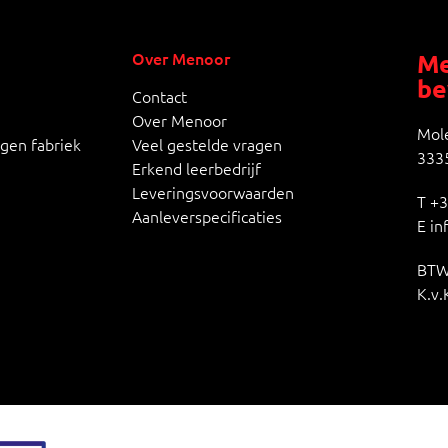
Over Menoor
Me
be
Contact
Over Menoor
Mole
igen fabriek
Veel gestelde vragen
3335
Erkend leerbedrijf
Leveringsvoorwaarden
T
+3
Aanleverspecificaties
E
in
BTW
K.v.