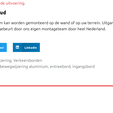
 de uitvoering
.
oud
 kan worden gemonteerd op de wand of op uw terrein. Uitgang
gebeurt door ons eigen montageteam door heel Nederland.
ter
LinkedIn
zering
,
Verkeersborden
bewegwijzering aluminium
,
entreebord
,
ingangsbord