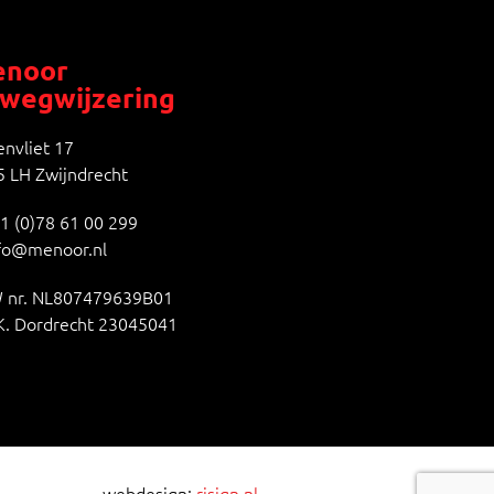
noor
wegwijzering
nvliet 17
 LH Zwijndrecht
1 (0)78 61 00 299
fo@menoor.nl
 nr. NL807479639B01
K. Dordrecht 23045041
webdesign:
risign.nl