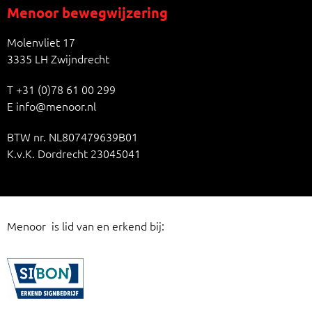
Menoor bewegwijzering
Molenvliet 17
3335 LH Zwijndrecht
T
+31 (0)78 61 00 299
E
info@menoor.nl
BTW nr. NL807479639B01
K.v.K. Dordrecht 23045041
Menoor is lid van en erkend bij: