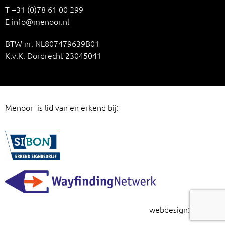
T
+31 (0)78 61 00 299
E
info@menoor.nl
BTW nr. NL807479639B01
K.v.K. Dordrecht 23045041
Menoor is lid van en erkend bij:
webdesign:
risign.nl