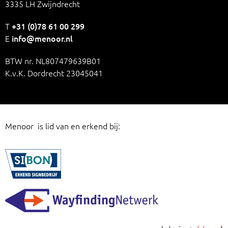
3335 LH Zwijndrecht
T
+31 (0)78 61 00 299
E
info@menoor.nl
BTW nr. NL807479639B01
K.v.K. Dordrecht 23045041
Menoor is lid van en erkend bij: