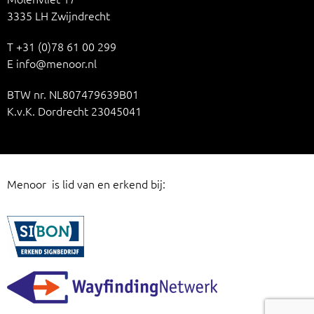
3335 LH Zwijndrecht
T
+31 (0)78 61 00 299
E
info@menoor.nl
BTW nr. NL807479639B01
K.v.K. Dordrecht 23045041
Menoor is lid van en erkend bij: