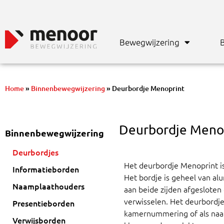
Bewegwijzering
B
Home
»
Binnenbewegwijzering
»
Deurbordje Menoprint
Deurbordje Meno
Binnenbewegwijzering
Deurbordjes
Het deurbordje Menoprint is
Informatieborden
Het bordje is geheel van al
Naamplaathouders
aan beide zijden afgeslote
verwisselen. Het deurbordje
Presentieborden
kamernummering of als naam
Verwijsborden