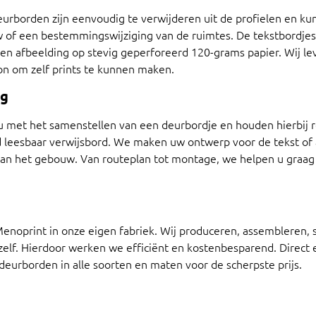
eurborden zijn eenvoudig te verwijderen uit de profielen en k
 of een bestemmingswijziging van de ruimtes. De tekstbordjes
een afbeelding op stevig geperforeerd 120-grams papier. Wij le
n om zelf prints te kunnen maken.
ng
 met het samenstellen van een deurbordje en houden hierbij r
 leesbaar verwijsbord. We maken uw ontwerp voor de tekst of af
n van het gebouw. Van routeplan tot montage, we helpen u graa
noprint in onze eigen fabriek. Wij produceren, assembleren, 
lf. Hierdoor werken we efficiënt en kostenbesparend. Direct 
eurborden in alle soorten en maten voor de scherpste prijs.