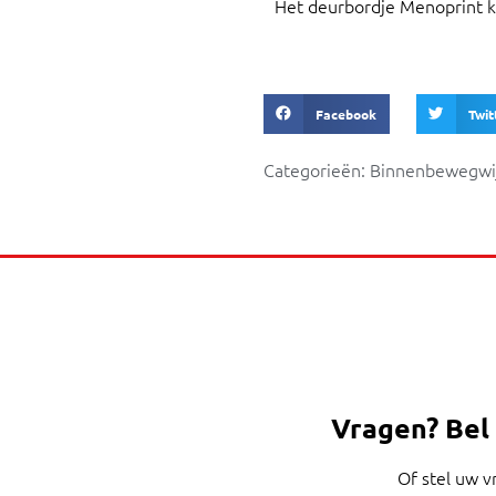
Het deurbordje Menoprint 
Facebook
Twit
Categorieën:
Binnenbewegwij
Vragen?
Bel
Of stel uw v