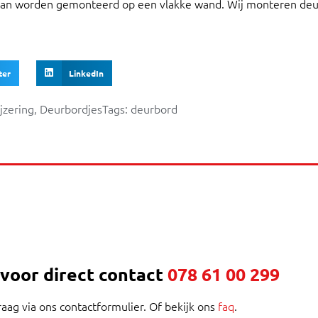
kan worden gemonteerd op een vlakke wand. Wij monteren deur
ter
LinkedIn
zering
,
Deurbordjes
Tags:
deurbord
 voor direct contact
078 61 00 299
raag via ons contactformulier. Of bekijk ons
faq
.