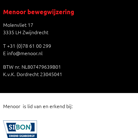
Menoor bewegwijzering
Molenvliet 17
3335 LH Zwijndrecht
T
+31 (0)78 61 00 299
E
info@menoor.nl
BTW nr. NL807479639B01
K.v.K. Dordrecht 23045041
Menoor is lid van en erkend bij: