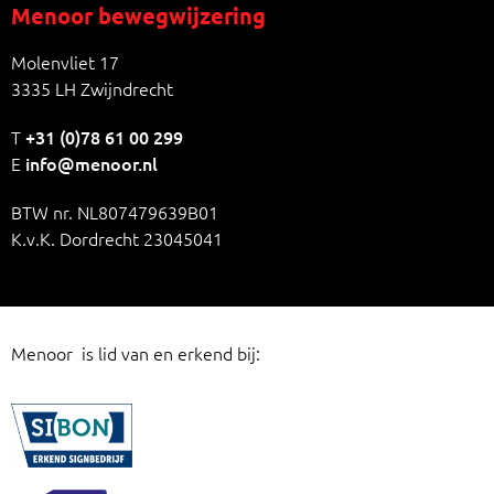
Menoor bewegwijzering
Molenvliet 17
3335 LH Zwijndrecht
T
+31 (0)78 61 00 299
E
info@menoor.nl
BTW nr. NL807479639B01
K.v.K. Dordrecht 23045041
Menoor is lid van en erkend bij: