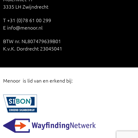
3335 LH Zwijndrecht
T
+31 (0)78 61 00 299
E
info@menoor.nl
BTW nr. NL807479639B01
K.v.K. Dordrecht 23045041
Menoor is lid van en erkend bij: