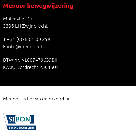
Menoor bewegwijzering
Molenvliet 17
3335 LH Zwijndrecht
T
+31 (0)78 61 00 299
E
info@menoor.nl
BTW nr. NL807479639B01
K.v.K. Dordrecht 23045041
Menoor is lid van en erkend bij: