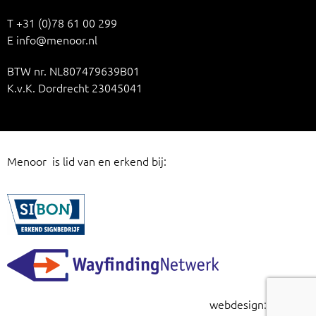
T
+31 (0)78 61 00 299
E
info@menoor.nl
BTW nr. NL807479639B01
K.v.K. Dordrecht 23045041
Menoor is lid van en erkend bij:
webdesign:
risign.nl