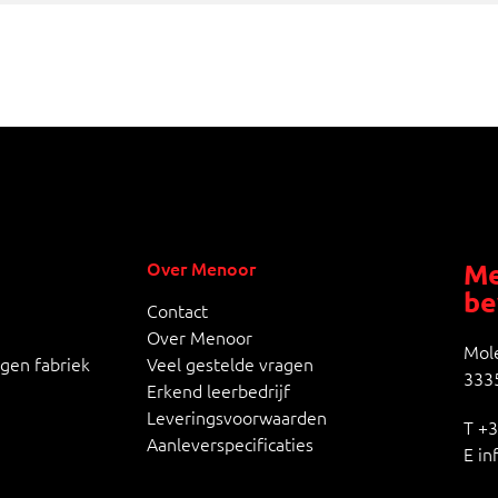
Over Menoor
Me
be
Contact
Over Menoor
Mole
igen fabriek
Veel gestelde vragen
3335
Erkend leerbedrijf
Leveringsvoorwaarden
T
+3
Aanleverspecificaties
E
in