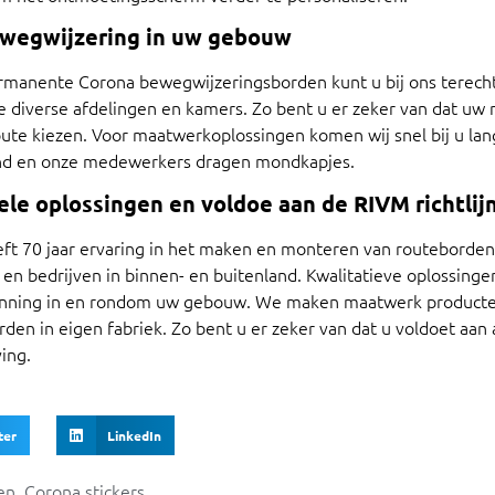
wegwijzering in uw gebouw
ermanente Corona bewegwijzeringsborden kunt u bij ons terecht
e diverse afdelingen en kamers. Zo bent u er zeker van dat u
 route kiezen. Voor maatwerkoplossingen komen wij snel bij u la
tand en onze medewerkers dragen mondkapjes.
ele oplossingen en voldoe aan de RIVM richtlij
t 70 jaar ervaring in het maken en monteren van routeborden.
 en bedrijven in binnen- en buitenland. Kwalitatieve oplossinge
anning in en rondom uw gebouw. We maken maatwerk producten
n in eigen fabriek. Zo bent u er zeker van dat u voldoet aan a
ing.
ter
LinkedIn
en
,
Corona stickers