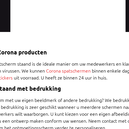
Corona producten
tscherm staand is de ideale manier om uw medewerkers en kl
n virussen. We kunnen
Corona
spatschermen
binnen enkele dag
tickers
uit voorraad. U heeft ze binnen 24 uur in huis.
staand met bedrukking
m met uw eigen beeldmerk of andere bedrukking? We bedrukke
e bedrukking is zeer geschikt wanneer u meerdere schermen naas
rkers wilt waarborgen. U kunt kiezen voor een eigen afbeeld
u een ontwerp maken conform uw wensen. Neem contact met on
om het ontmoetingsscherm verder te personaliseren.