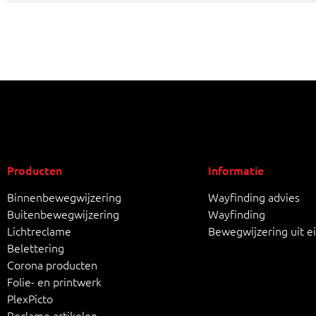
Producten
Informatie
Binnenbewegwijzering
Wayfinding advies
Buitenbewegwijzering
Wayfinding
Lichtreclame
Bewegwijzering uit e
Belettering
Corona producten
Folie- en printwerk
PlexPicto
Reclame artikelen