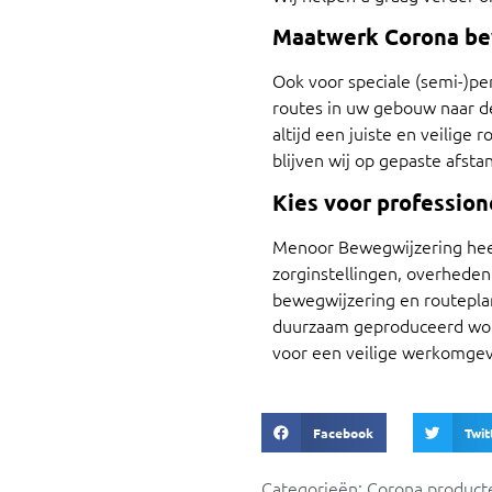
Maatwerk Corona be
Ook voor speciale (semi-)p
routes in uw gebouw naar d
altijd een juiste en veilige
blijven wij op gepaste afs
Kies voor profession
Menoor Bewegwijzering heef
zorginstellingen, overheden
bewegwijzering en routepl
duurzaam geproduceerd worde
voor een veilige werkomgev
Facebook
Twit
Categorieën:
Corona product