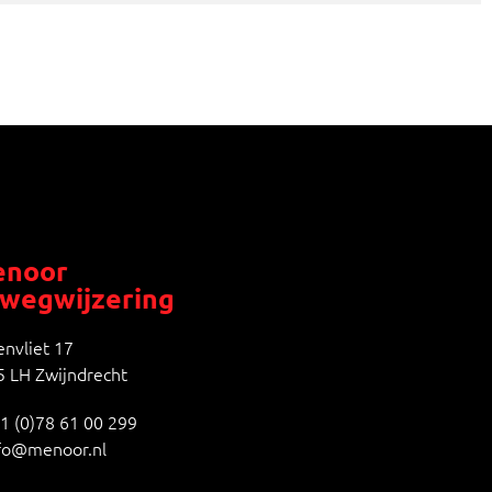
noor
wegwijzering
nvliet 17
 LH Zwijndrecht
1 (0)78 61 00 299
fo@menoor.nl