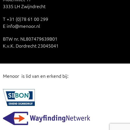
3335 LH Zwijndrecht
T
+31 (0)78 61 00 299
E
info@menoor.nl
BTW nr. NL807479639B01
K.v.K. Dordrecht 23045041
Menoor is lid van en erkend bij: