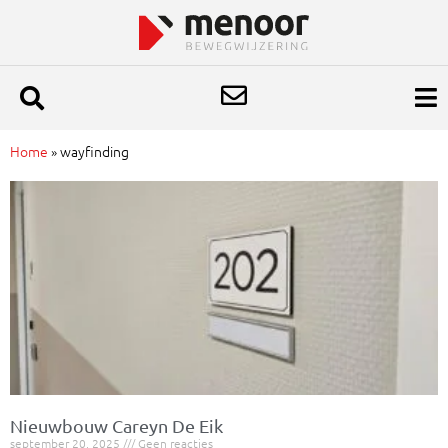
Home
»
wayfinding
Nieuwbouw Careyn De Eik
september 20, 2025
Geen reacties