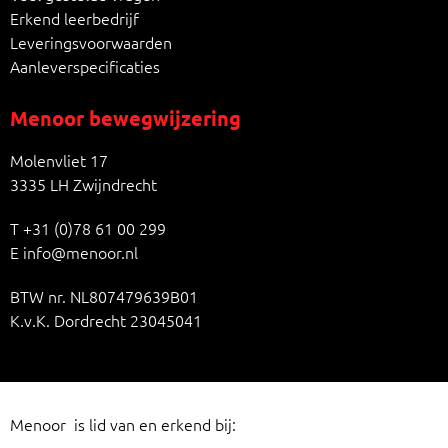
Erkend leerbedrijf
Leveringsvoorwaarden
Aanleverspecificaties
Menoor bewegwijzering
Molenvliet 17
3335 LH Zwijndrecht
T
+31 (0)78 61 00 299
E
info@menoor.nl
BTW nr. NL807479639B01
K.v.K. Dordrecht 23045041
Menoor is lid van en erkend bij: