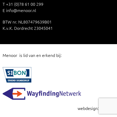
T
+31 (0)78 61 00 299
E
info@menoor.nl
BTW nr. NL807479639B01
K.v.K. Dordrecht 23045041
Menoor is lid van en erkend bij:
webdesign:
risign.nl