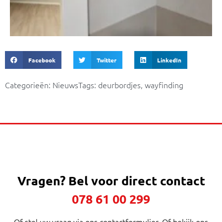
Facebook
Twitter
LinkedIn
Categorieën:
Nieuws
Tags:
deurbordjes
,
wayfinding
Vragen?
Bel voor direct contact
078 61 00 299
Of stel uw vraag via ons contactformulier. Of bekijk ons