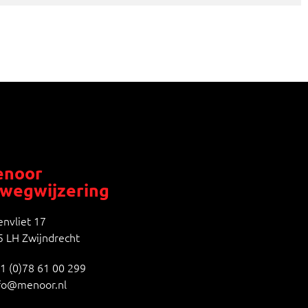
noor
wegwijzering
nvliet 17
 LH Zwijndrecht
1 (0)78 61 00 299
fo@menoor.nl