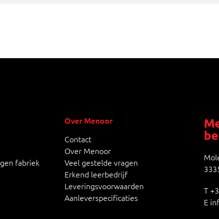
Over Menoor
Me
be
Contact
Over Menoor
Mole
igen fabriek
Veel gestelde vragen
3335
Erkend leerbedrijf
Leveringsvoorwaarden
T
+3
Aanleverspecificaties
E
in