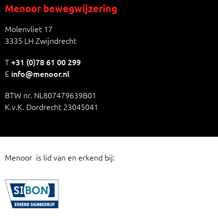
Menoor bewegwijzering
Molenvliet 17
3335 LH Zwijndrecht
T
+31 (0)78 61 00 299
E
info@menoor.nl
BTW nr. NL807479639B01
K.v.K. Dordrecht 23045041
Menoor is lid van en erkend bij: