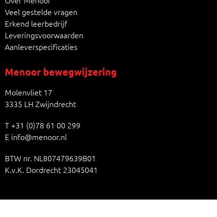
Over Menoor
Veel gestelde vragen
Erkend leerbedrijf
Leveringsvoorwaarden
Aanleverspecificaties
Menoor bewegwijzering
Molenvliet 17
3335 LH Zwijndrecht
T
+31 (0)78 61 00 299
E
info@menoor.nl
BTW nr. NL807479639B01
K.v.K. Dordrecht 23045041