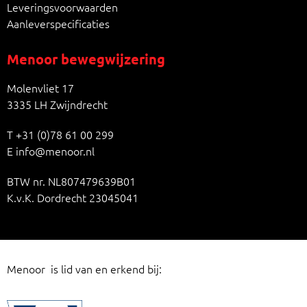
Leveringsvoorwaarden
Aanleverspecificaties
Menoor bewegwijzering
Molenvliet 17
3335 LH Zwijndrecht
T
+31 (0)78 61 00 299
E
info@menoor.nl
BTW nr. NL807479639B01
K.v.K. Dordrecht 23045041
Menoor is lid van en erkend bij: