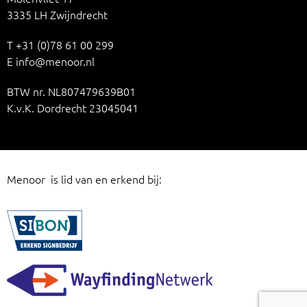
3335 LH Zwijndrecht
T
+31 (0)78 61 00 299
E
info@menoor.nl
BTW nr. NL807479639B01
K.v.K. Dordrecht 23045041
Menoor is lid van en erkend bij: