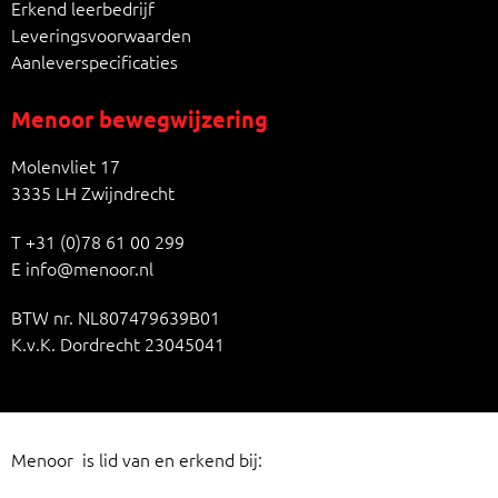
Erkend leerbedrijf
Leveringsvoorwaarden
Aanleverspecificaties
Menoor bewegwijzering
Molenvliet 17
3335 LH Zwijndrecht
T
+31 (0)78 61 00 299
E
info@menoor.nl
BTW nr. NL807479639B01
K.v.K. Dordrecht 23045041
Menoor is lid van en erkend bij: