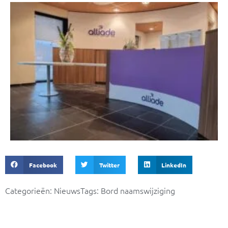
Facebook
Twitter
LinkedIn
Categorieën:
Nieuws
Tags:
Bord naamswijziging