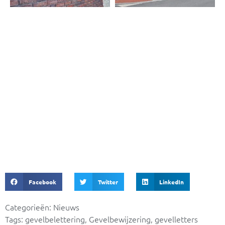
Ook benieuwd wat wij voor u
kunnen betekenen?
Neem dan direct contact met ons op.
KLIK HIER
Facebook
Twitter
LinkedIn
Categorieën:
Nieuws
Tags:
gevelbelettering
,
Gevelbewijzering
,
gevelletters