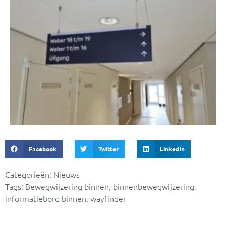
Facebook
Twitter
LinkedIn
Categorieën:
Nieuws
Tags:
Bewegwijzering binnen
,
binnenbewegwijzering
,
informatiebord binnen
,
wayfinder