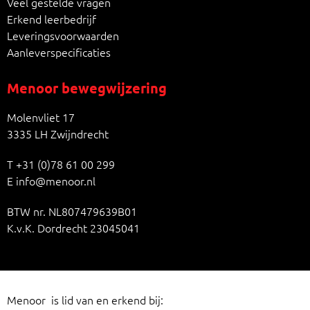
Veel gestelde vragen
Erkend leerbedrijf
Leveringsvoorwaarden
Aanleverspecificaties
Menoor bewegwijzering
Molenvliet 17
3335 LH Zwijndrecht
T
+31 (0)78 61 00 299
E
info@menoor.nl
BTW nr. NL807479639B01
K.v.K. Dordrecht 23045041
Menoor is lid van en erkend bij: