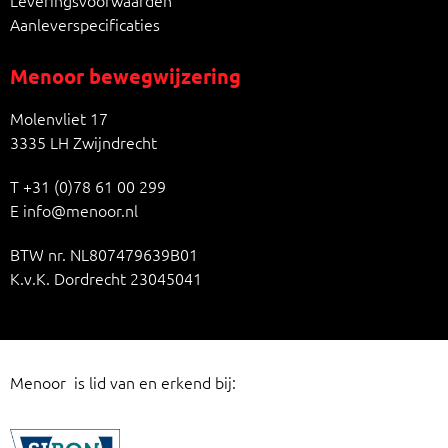
Leveringsvoorwaarden
Aanleverspecificaties
Menoor bewegwijzering
Molenvliet 17
3335 LH Zwijndrecht
T
+31 (0)78 61 00 299
E
info@menoor.nl
BTW nr. NL807479639B01
K.v.K. Dordrecht 23045041
Menoor is lid van en erkend bij: