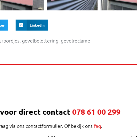
ter
LinkedIn
urbordjes
,
gevelbelettering
,
gevelreclame
 voor direct contact
078 61 00 299
raag via ons contactformulier. Of bekijk ons
faq
.