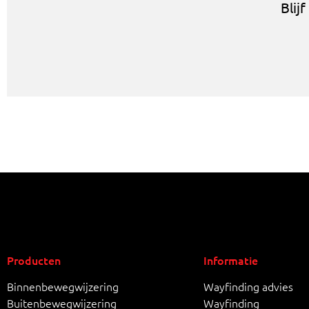
Blij
Producten
Informatie
Binnenbewegwijzering
Wayfinding advies
Buitenbewegwijzering
Wayfinding