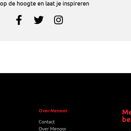
f op de hoogte en laat je inspireren
Over Menoor
Me
be
Contact
Over Menoor