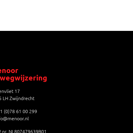
noor
wegwijzering
nvliet 17
 LH Zwijndrecht
1 (0)78 61 00 299
fo@menoor.nl
 nr. NL807479639B01