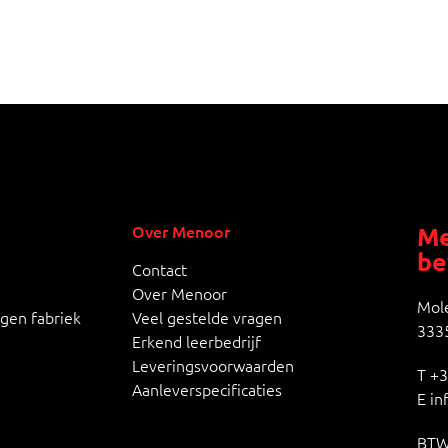
Over Menoor
Me
be
Contact
Over Menoor
Mole
igen fabriek
Veel gestelde vragen
3335
Erkend leerbedrijf
Leveringsvoorwaarden
T
+3
Aanleverspecificaties
E
in
BTW