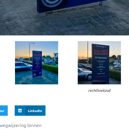
rechthoekzuil
ter
LinkedIn
wegwijzering binnen