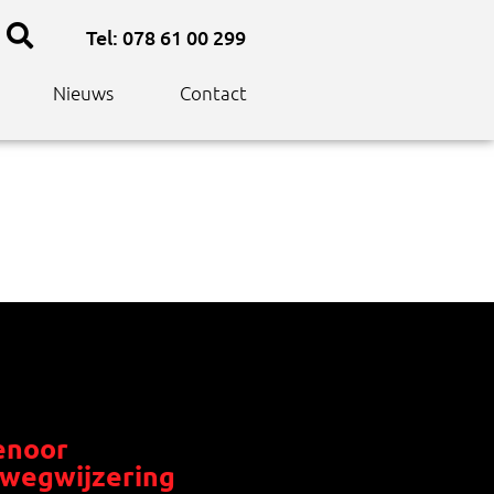
Tel: 078 61 00 299
Nieuws
Contact
noor
wegwijzering