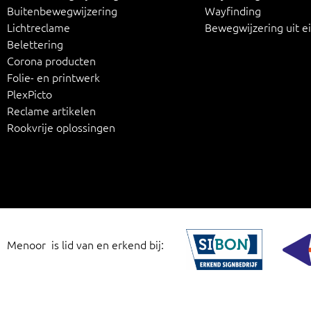
Buitenbewegwijzering
Wayfinding
Lichtreclame
Bewegwijzering uit e
Belettering
Corona producten
Folie- en printwerk
PlexPicto
Reclame artikelen
Rookvrije oplossingen
Menoor is lid van en erkend bij: