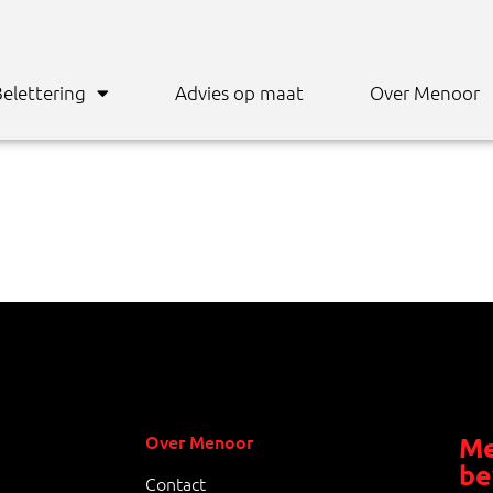
elettering
Advies op maat
Over Menoor
Over Menoor
Me
be
Contact