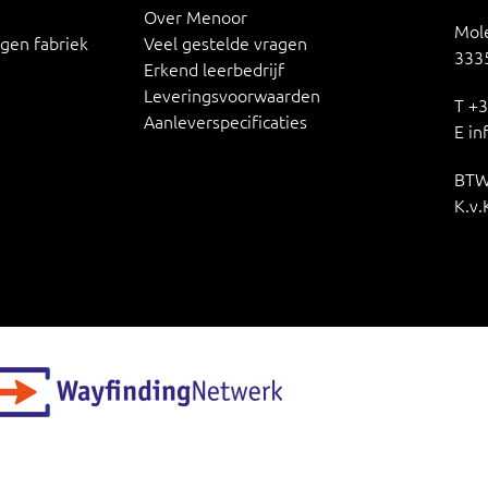
Over Menoor
Mole
igen fabriek
Veel gestelde vragen
3335
Erkend leerbedrijf
Leveringsvoorwaarden
T
+3
Aanleverspecificaties
E
in
BTW
K.v.