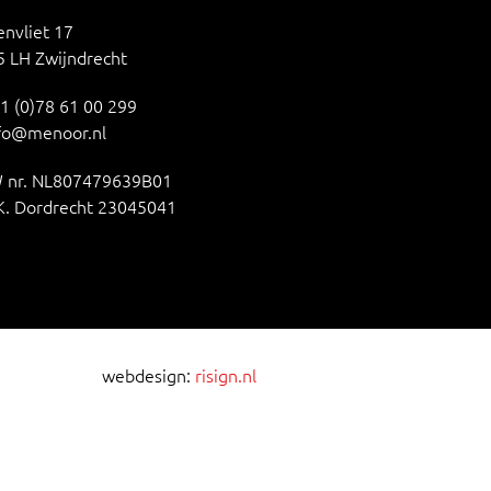
nvliet 17
 LH Zwijndrecht
1 (0)78 61 00 299
fo@menoor.nl
 nr. NL807479639B01
K. Dordrecht 23045041
webdesign:
risign.nl